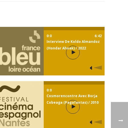
0:0
6:42
Interview De Koldo Almandoz
(Hondar Ahoak) / 2022
0:0
Cosmorencontre Avec Borja
Cobeaga (Pagafantas) / 2010