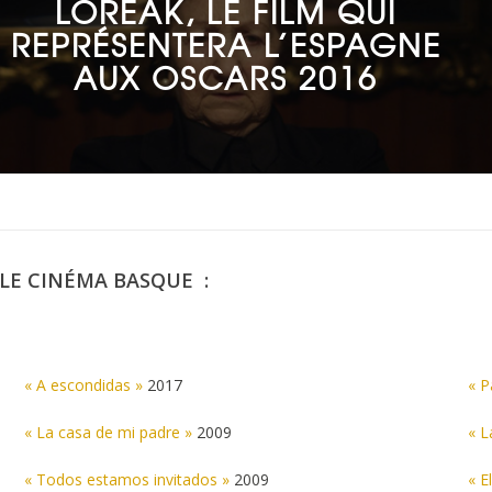
LOREAK, LE FILM QUI
REPRÉSENTERA L’ESPAGNE
AUX OSCARS 2016
LE CINÉMA BASQUE :
« A escondidas »
2017
« P
« La casa de mi padre »
2009
« L
« Todos estamos invitados »
2009
« E