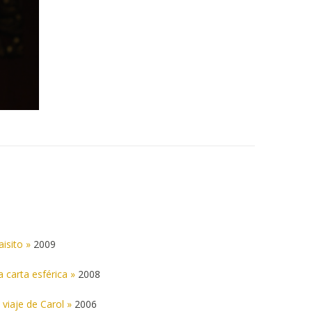
aisito »
2009
a carta esférica »
2008
l viaje de Carol »
2006