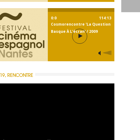
0:0
114:13
Cosmorencontre 'La Question
Basque À L'écran' / 2009
19, RENCONTRE