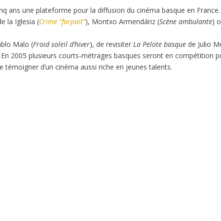
q ans une plateforme pour la diffusion du cinéma basque en France. I
 la Iglesia (
Crime “farpait”
), Montxo Armendáriz (
Scène ambulante
) 
ablo Malo (
Froid soleil d’hiver
), de revisiter
La Pelote basque
de Julio M
. En 2005 plusieurs courts-métrages basques seront en compétition pou
 témoigner d’un cinéma aussi riche en jeunes talents.