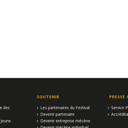
SOUTENIR
PRESSE 
pe des
Les partenaires du Festival
Service 
Devenir partenaire
Accrédita
 Jeune
Devenir entreprise mécène
Devenir mécène individuel