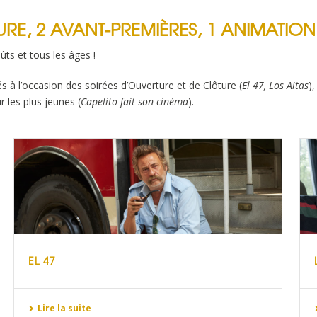
URE, 2 AVANT-PREMIÈRES, 1 ANIMATION
ts et tous les âges !
és à l’occasion des soirées d’Ouverture et de Clôture (
El 47, Los Aitas
)
r les plus jeunes (
Capelito fait son cinéma
).
EL 47
Lire la suite