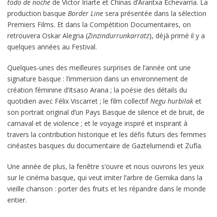
todo de noche
de Víctor Iriarte et Chinas d’Arantxa Echevarría. La
production basque
Border Line
sera présentée dans la sélection
Premiers Films. Et dans la Compétition Documentaires, on
retrouvera Oskar Alegria (
Zinzindurrunkarratz
), déjà primé il y a
quelques années au Festival.
Quelques-unes des meilleures surprises de l’année ont une
signature basque : l’immersion dans un environnement de
création féminine d’Itsaso Arana ; la poésie des détails du
quotidien avec Félix Viscarret ; le film collectif
Negu hurbilak
et
son portrait original d’un Pays Basque de silence et de bruit, de
carnaval et de violence ; et le voyage inspiré et inspirant à
travers la contribution historique et les défis futurs des femmes
cinéastes basques du documentaire de Gaztelumendi et Zufía.
Une année de plus, la fenêtre s’ouvre et nous ouvrons les yeux
sur le cinéma basque, qui veut imiter l’arbre de Gernika dans la
vieille chanson : porter des fruits et les répandre dans le monde
entier.