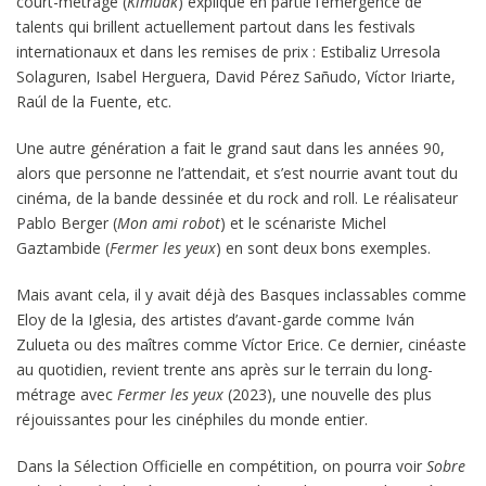
court-métrage (
Kimuak
) explique en partie l’émergence de
talents qui brillent actuellement partout dans les festivals
internationaux et dans les remises de prix : Estibaliz Urresola
Solaguren, Isabel Herguera, David Pérez Sañudo, Víctor Iriarte,
Raúl de la Fuente, etc.
Une autre génération a fait le grand saut dans les années 90,
alors que personne ne l’attendait, et s’est nourrie avant tout du
cinéma, de la bande dessinée et du rock and roll. Le réalisateur
Pablo Berger (
Mon ami robot
) et le scénariste Michel
Gaztambide (
Fermer les yeux
) en sont deux bons exemples.
Mais avant cela, il y avait déjà des Basques inclassables comme
Eloy de la Iglesia, des artistes d’avant-garde comme Iván
Zulueta ou des maîtres comme Víctor Erice. Ce dernier, cinéaste
au quotidien, revient trente ans après sur le terrain du long-
métrage avec
Fermer les yeux
(2023), une nouvelle des plus
réjouissantes pour les cinéphiles du monde entier.
Dans la Sélection Officielle en compétition, on pourra voir
Sobre