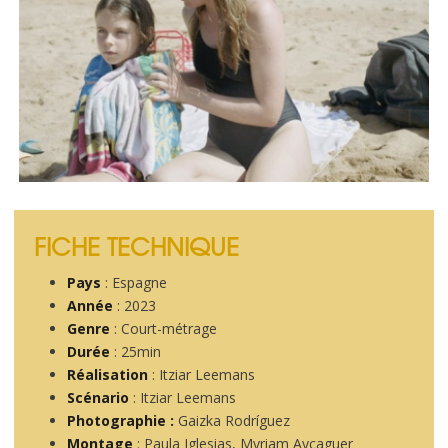
FICHE TECHNIQUE
Pays
: Espagne
Année
: 2023
Genre
: Court-métrage
Durée
: 25min
Réalisation
: Itziar Leemans
Scénario
: Itziar Leemans
Photographie :
Gaizka Rodríguez
Montage
: Paula Iglesias, Myriam Ayçaguer