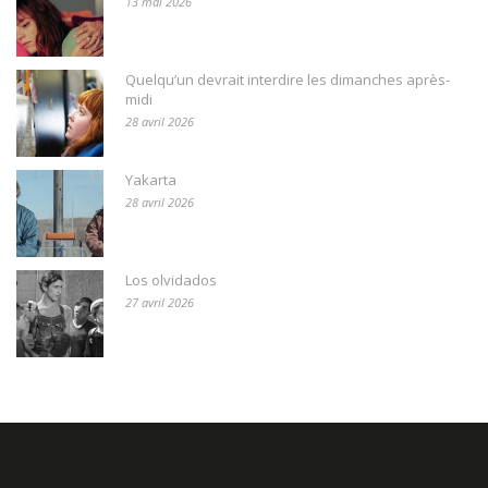
13 mai 2026
Quelqu’un devrait interdire les dimanches après-
midi
28 avril 2026
Yakarta
28 avril 2026
Los olvidados
27 avril 2026