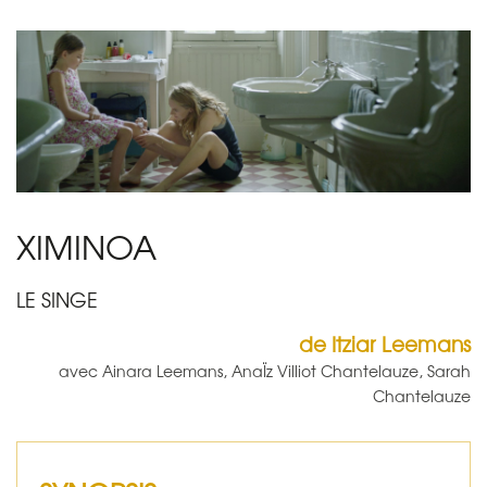
XIMINOA
LE SINGE
de Itziar Leemans
avec Ainara Leemans, AnaÏz Villiot Chantelauze, Sarah
Chantelauze