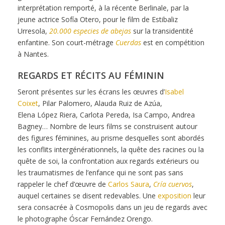
interprétation
remporté, à la récente Berlinale, par la
jeune actrice
Sofía Otero, pour le film de Estibaliz
Urresola,
20.000
especies de abejas
sur la transidentité
enfantine. Son
court-métrage
Cuerdas
est en compétition
à Nantes.
REGARDS ET RÉCITS AU FÉMININ
Seront
présentes sur les écrans les œuvres d’
Isabel
Coixet
,
Pilar
Palomero, Alauda
Ruiz
de Azúa,
Elena
López
Riera, Carlota Pereda, Isa Campo, Andrea
Bagney…
Nombre de leurs films se construisent autour
des figures
féminines, au prisme desquelles sont abordés
les conflits
intergénérationnels, la quête des racines ou la
quête
de soi, la confrontation aux regards extérieurs ou
les
traumatismes de l’enfance qui ne sont pas sans
rappeler
le chef d’œuvre de
Carlos Saura
,
Cría
cuervos
,
auquel
certaines se disent redevables.
Une
exposition
leur
sera
consacrée à Cosmopolis dans un jeu de regards avec
le
photographe Óscar Fernández Orengo.