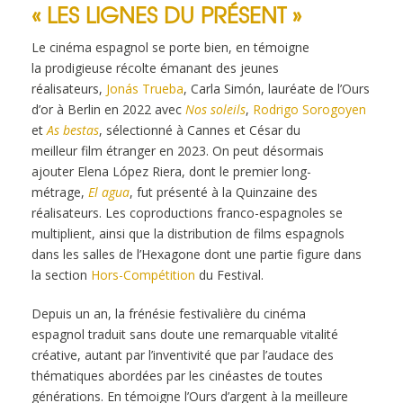
« LES LIGNES DU PRÉSENT »
Le cinéma espagnol se porte bien, en témoigne
la
prodigieuse récolte émanant des jeunes
réalisateurs,
Jonás Trueba
, Carla Simón, lauréate de l’Ours
d’or à
Berlin en 2022 avec
Nos soleils
,
Rodrigo Sorogoyen
et
As
bestas
, sélectionné à Cannes et César du
meilleur
film étranger en 2023. On peut désormais
ajouter
Elena
López
Riera,
dont
le
premier
long-
métrage,
El
agua
, fut présenté à la Quinzaine des
réalisateurs. Les
coproductions franco-espagnoles se
multiplient, ainsi
que la distribution de films espagnols
dans les salles
de l’Hexagone dont une partie figure dans
la section
Hors-Compétition
du Festival.
Depuis un an, la frénésie festivalière du cinéma
espagnol
traduit sans doute une remarquable vitalité
créative,
autant par l’inventivité que par l’audace des
thématiques
abordées par les cinéastes de toutes
générations. En
témoigne l’Ours d’argent à la meilleure