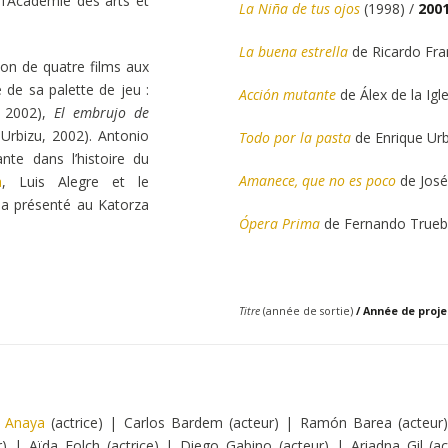
 l’Académie des arts et
La Niña de tus ojos
(1998) /
200
La buena estrella
de Ricardo Fra
ion de quatre films aux
e de sa palette de jeu :
Acción mutante
de Álex de la Igl
, 2002),
El embrujo de
Urbizu, 2002). Antonio
Todo por la pasta
de Enrique Urb
te dans l’histoire du
Amanece, que no es poco
de José
a
, Luis Alegre et le
 a présenté au Katorza
Ópera Prima
de Fernando Trueb
Titre
(année de sortie)
/ Année de proj
a Anaya
(actrice) | Carlos Bardem (acteur) | Ramón Barea (acteur)
) | Aïda Folch (actrice) | Diego Gabino (acteur) | Ariadna Gil (a