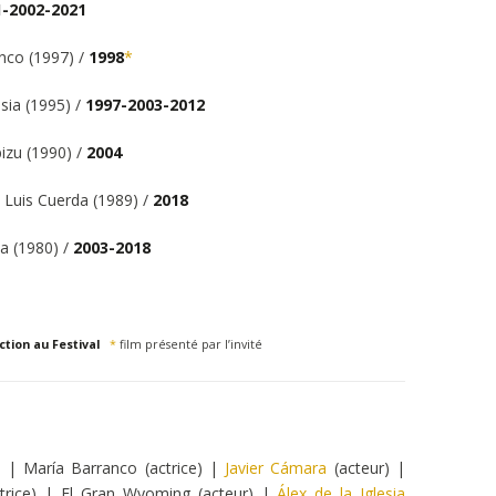
1-2002-2021
nco (1997) /
1998
*
esia (1995) /
1997-2003-2012
izu (1990) /
2004
 Luis Cuerda (1989) /
2018
a (1980) /
2003-2018
ection au Festival
*
film présenté par l’invité
 | María Barranco (actrice) |
Javier Cámara
(acteur) |
ctrice) | El Gran Wyoming (acteur) |
Álex de la Iglesia