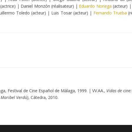
(actrice) | Daniel Monzón (réalisateur) |
Eduardo Noriega
(acteur) |
Guillermo Toledo (acteur) | Luis Tosar (acteur) |
Fernando Trueba
(r
aga, Festival de Cine Español de Málaga, 1999. | VV.AA.,
Vidas de cine
 Maribel Verdú)
, Cátedra, 2010.