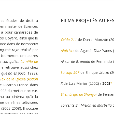
FILMS PROJETÉS AU FES
es études de droit à
e en master de Sciences
il a pour camarades de
rlos Boyero, ainsi que le
Celda 211
de Daniel Monzón (20
jouant dans de nombreux
ong-métrage réalisé par
Alatriste
de Agustín Díaz Yanes 
s tourneront cinq autres
es con quién
,
La niña de
Al sur de Granada
de Fernando 
 le retrouve aussi chez
La caja 507
de Enrique Urbizu (2
 que no es poco
, 1998),
lex de la Iglesia
(
Acción
X
de Luis Marías (2002) /
2003
*
re Ricardo Franco dans
998 du meilleur acteur.
El embrujo de Shangaï
de Fernan
nnu au cinéma qu’à la
ne de séries télévisées
Torrente 2 : Misión en Marbella
o
(2003-2008). Il occupe