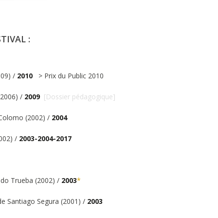
TIVAL :
09) /
2010
> Prix du Public 2010
(2006) /
2009
[
Dossier pédagogique
]
Colomo (2002) /
2004
002) /
2003-2004-2017
do Trueba (2002) /
2003
*
de Santiago Segura (2001) /
2003