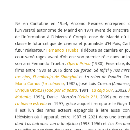
Né en Cantabrie en 1954, Antonio Resines entreprend d
l’Université autonome de Madrid en 1971 avant de s’inscrir
de l’Information à l’Université Complutense de Madrid où 
classe le futur critique de cinéma et journaliste d’El País, Ca
futur réalisateur
Fernando Trueba
. Il débute sa carrière en 
courts-métrages avant d’obtenir son premier rôle dans un l
son ami Fernando Trueba :
Ópera Prima
(1980). Ensemble, il
films entre 1980 et 2016 dont
Sal gorda
,
Sé infiel y nos mir
tus ojos
,
El embrujo de Shanghai
et
La reina de España
. On
Mario Camus
(
La colmena
, 1982), José Luis Cuerda (
Amanece,
Enrique Urbizu
(
Todo por la pasta
, 1991 ;
La caja 507
, 2002),
Á
Mutante
, 1993), Daniel Monzón (
Celda 211
, 2009) ou enco
La buena estrella
en 1997, grâce auquel il remporte le Goya 1
Il est l’un des rares acteurs espagnols à être aussi co
télévision où il apparaît entre 1987 et 2021 dans une trentai
dont Los ladrones van a la oficina
(1993-1996) et
Los Serran