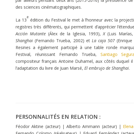
par ailleurs pendant deux ans (2015-2016) la présidence de
des sciences cinématographiques.
e
La 13
édition du Festival le met à l’honneur avec la project
registres très différents, qui permettent d’apprécier l’étendu
Acción Mutante
(Álex de la Iglesia, 1993),
X
(Luis Marías
Shanghai
(Fernando Trueba, 2002) et
La caja 507
(Enrique 
Resines a également participé à une table ronde marquan
Festival, réunissant Fernando Trueba,
Santiago Segur
compositeur français Antoine Duhamel, aux côtés duquel il
l’adaptation du livre de Juan Marsé,
El embrujo de Shanghai
.
PERSONNALITÉS EN RELATION :
Féodor Aktine (acteur) | Alberto Ammann (acteur) |
Elen
Fernando Colomo (réalisateur) | Eduard Fernández (acteur