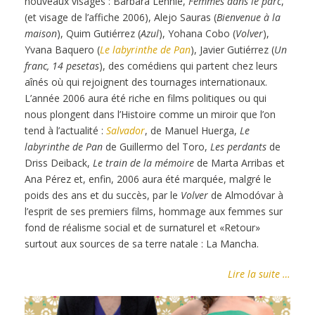
nouveaux visages : Bárbara Lennie,
Femmes dans le parc
,
(et visage de l’affiche 2006), Alejo Sauras (
Bienvenue à la
maison
), Quim Gutiérrez (
Azul
), Yohana Cobo (
Volver
),
Yvana Baquero (
Le labyrinthe de Pan
), Javier Gutiérrez (
Un
franc, 14 pesetas
), des comédiens qui partent chez leurs
aînés où qui rejoignent des tournages internationaux.
L’année 2006 aura été riche en films politiques ou qui
nous plongent dans l’Histoire comme un miroir que l’on
tend à l’actualité :
Salvador
, de Manuel Huerga,
Le
labyrinthe de Pan
de Guillermo del Toro,
Les perdants
de
Driss Deiback,
Le train de la mémoire
de Marta Arribas et
Ana Pérez et, enfin, 2006 aura été marquée, malgré le
poids des ans et du succès, par le
Volver
de Almodóvar à
l’esprit de ses premiers films, hommage aux femmes sur
fond de réalisme social et de surnaturel et «Retour»
surtout aux sources de sa terre natale : La Mancha.
Lire la suite …