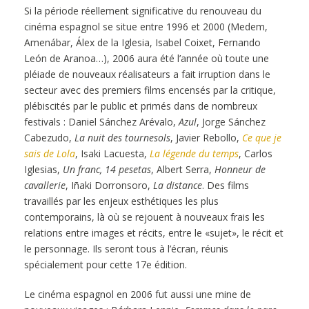
Si la période réellement significative du renouveau du
cinéma espagnol se situe entre 1996 et 2000 (Medem,
Amenábar, Álex de la Iglesia, Isabel Coixet, Fernando
León de Aranoa…), 2006 aura été l’année où toute une
pléiade de nouveaux réalisateurs a fait irruption dans le
secteur avec des premiers films encensés par la critique,
plébiscités par le public et primés dans de nombreux
festivals : Daniel Sánchez Arévalo,
Azul
, Jorge Sánchez
Cabezudo,
La nuit des tournesols
, Javier Rebollo,
Ce que je
sais de Lola
, Isaki Lacuesta,
La légende du temps
, Carlos
Iglesias,
Un franc, 14 pesetas
, Albert Serra,
Honneur de
cavallerie
, Iñaki Dorronsoro,
La distance
. Des films
travaillés par les enjeux esthétiques les plus
contemporains, là où se rejouent à nouveaux frais les
relations entre images et récits, entre le «sujet», le récit et
le personnage. Ils seront tous à l’écran, réunis
spécialement pour cette 17e édition.
Le cinéma espagnol en 2006 fut aussi une mine de