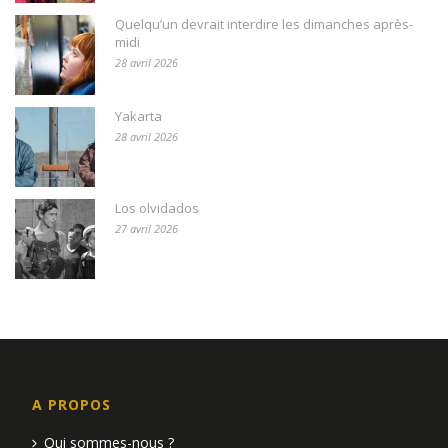
Quelqu’un devrait interdire les dimanches après-
midi
28 avril 2026
Yakarta
28 avril 2026
Los olvidados
27 avril 2026
A PROPOS
Qui sommes-nous ?