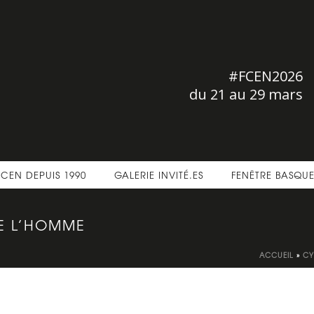
#FCEN2026
du 21 au 29 mars
FCEN DEPUIS 1990
GALERIE INVITÉ.ES
FENÊTRE BASQU
DE L’HOMME
ACCUEIL
»
CY