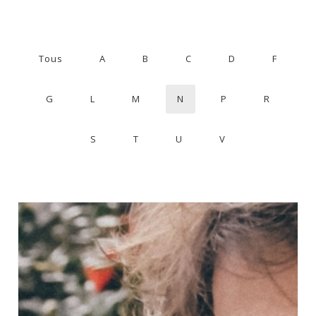
Tous
A
B
C
D
F
G
L
M
N
P
R
S
T
U
V