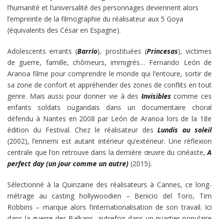
l’humanité et l’universalité des personnages deviennent alors
l’empreinte de la filmographie du réalisateur aux 5 Goya
(équivalents des César en Espagne).
Adolescents errants (
Barrio
), prostituées (
Princesas
), victimes
de guerre, famille, chômeurs, immigrés… Fernando León de
Aranoa filme pour comprendre le monde qui l’entoure, sortir de
sa zone de confort et appréhender des zones de conflits en tout
genre. Mais aussi pour donner vie à des
Invisibles
comme ces
enfants soldats ougandais dans un documentaire choral
défendu à Nantes en 2008 par León de Aranoa lors de la 18e
édition du Festival. Chez le réalisateur des
Lundis au soleil
(2002), l’ennemi est autant intérieur qu’extérieur. Une réflexion
centrale que l’on retrouve dans la dernière œuvre du cinéaste,
A
perfect day (un jour comme un autre)
(2015).
Sélectionné à la Quinzaine des réalisateurs à Cannes, ce long-
métrage au casting hollywoodien – Benicio del Toro, Tim
Robbins – marque alors l’internationalisation de son travail. Ici
dans la guerre des Balkans, autrefois dans un quartier populaire