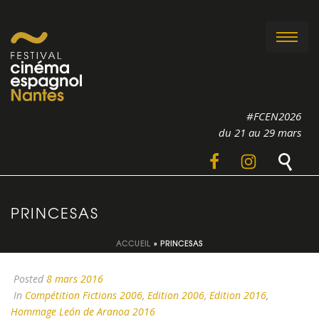
#FCEN2026
du 21 au 29 mars
PRINCESAS
ACCUEIL
»
PRINCESAS
Posted
8 mars 2016
In
Compétition Fictions 2006
,
Edition 2006
,
Edition 2016
,
Hommage León de Aranoa 2016