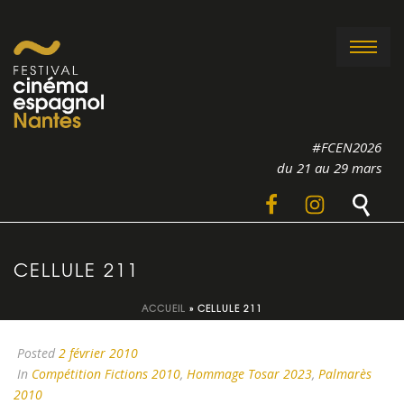
#FCEN2026
du 21 au 29 mars
CELLULE 211
ACCUEIL
»
CELLULE 211
Posted
2 février 2010
In
Compétition Fictions 2010
,
Hommage Tosar 2023
,
Palmarès
2010