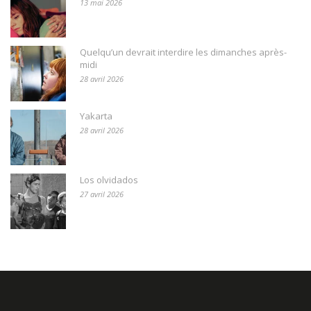
13 mai 2026
Quelqu’un devrait interdire les dimanches après-
midi
28 avril 2026
Yakarta
28 avril 2026
Los olvidados
27 avril 2026