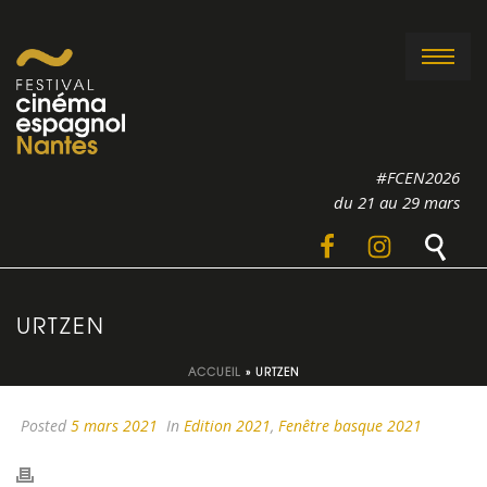
#FCEN2026
du 21 au 29 mars
URTZEN
ACCUEIL
»
URTZEN
Posted
5 mars 2021
In
Edition 2021
,
Fenêtre basque 2021