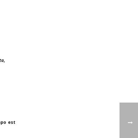
ta
,
mpo est