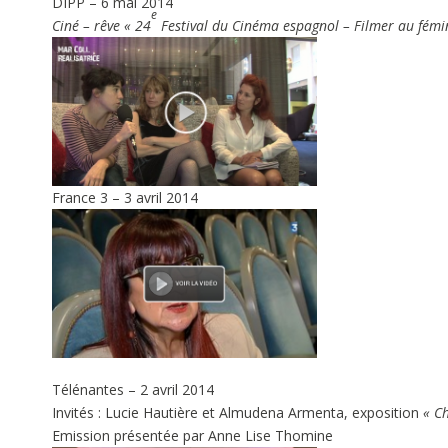
DIPP – 6 mai 2014
e
Ciné – rêve « 24
Festival du Cinéma espagnol – Filmer au fémin
France 3 – 3 avril 2014
Télénantes – 2 avril 2014
Invités : Lucie Hautière et Almudena Armenta, exposition
« C
Emission présentée par Anne Lise Thomine