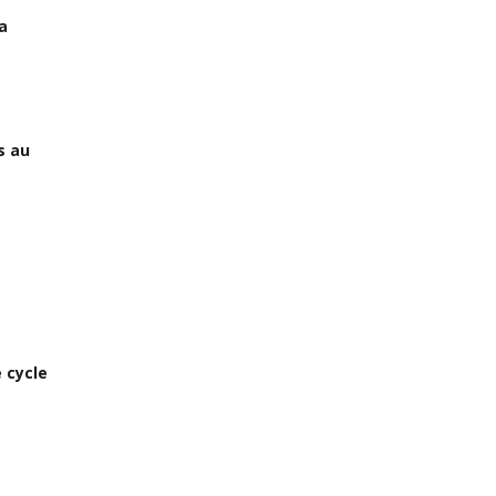
a
s au
 cycle