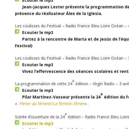
Ecouter le mp3
Jean-Jacques Lester présente la programmation de
présence du réalisateur Álex de la Iglesia.
Les coulisses du Festival – Radio
France Bleu Loire Océan
– 
Ecouter le mp3
Partez à la rencontre de Marta et de Jesús de l’éq
Festival)
Les coulisses du Festival – Radio
France Bleu Loire Océan
– 
Ecouter le mp3
Vivez l’effervescence des séances scolaires et ren
e
La programmation de cette 24
édition
– Virgin Radio
– 3 avr
Ecouter le mp3
e
Pilar Martínez-Vasseur présente la 24
édition du F
«
Filmer au féminin/Le féminin filmer
«
.
e
Soirée d’ouverture de la 24
édition
–
Radio
France Bleu Loir
Ecouter le mp3