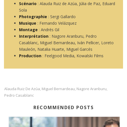
Scénario
: Alauda Ruiz de Azúa, Júlia de Paz, Eduard
Sola
Photographie
: Sergi Gallardo
Musique
: Fernando Velázquez
Montage
: Andrés Gil
Interprétation
: Nagore Aranburu, Pedro
Casablanc, Miguel Bernardeau, Iván Pellicer, Loreto
Mauleón, Natalia Huarte, Miguel Garcés
Production
: Feelgood Media, Kowalski Films
Alauda Ruiz De Azúa
Miguel Bernardeau
Nagore Aranburu
,
,
,
Pedro Casablanc
RECOMMENDED POSTS