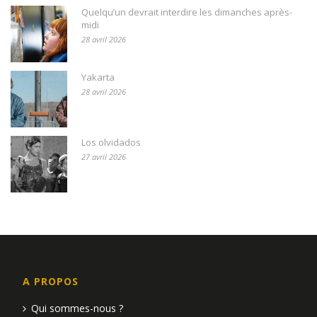
Quelqu’un devrait interdire les dimanches après-
midi
28 avril 2026
Yakarta
28 avril 2026
Los olvidados
27 avril 2026
A PROPOS
Qui sommes-nous ?