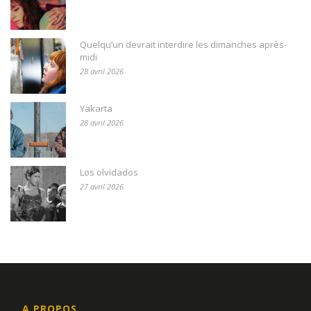
Quelqu’un devrait interdire les dimanches après-
midi
28 avril 2026
Yakarta
28 avril 2026
Los olvidados
27 avril 2026
A PROPOS