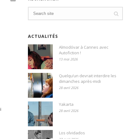
ACTUALITÉS
Almodóvar à Cannes avec
Autofiction !
13 mai 2026
Quelqu’un devrait interdire les
dimanches après-midi
28 avril 2026
Yakarta
i
28 avril 2026
Los olvidados