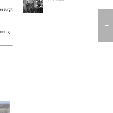
27 avril 2026
essurgit
Montage,