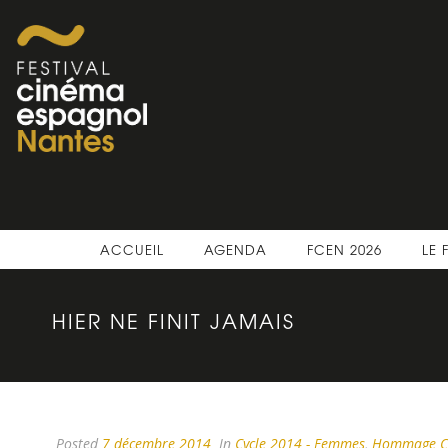
ACCUEIL
AGENDA
FCEN 2026
LE 
HIER NE FINIT JAMAIS
Posted
7 décembre 2014
In
Cycle 2014 - Femmes
,
Hommage C