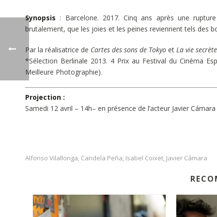
Synopsis
: Barcelone. 2017. Cinq ans après une rupture 
brutalement, que les joies et les peines reviennent tels des
Par la réalisatrice de
Cartes des sons de Tokyo
et
La vie secrèt
*Sélection Berlinale 2013. 4 Prix au Festival du Cinéma Esp
Meilleure Photographie).
Projection :
Samedi 12 avril – 14h
– en présence de l’acteur Javier Cámara
Alfonso Vilallonga
Candela Peña
Isabel Coixet
Javier Cámara
,
,
,
RECO