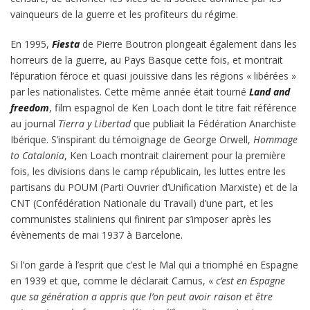
vainqueurs de la guerre et les profiteurs du régime.
En 1995,
Fiesta
de Pierre Boutron plongeait également dans les
horreurs de la guerre, au Pays Basque cette fois, et montrait
l’épuration féroce et quasi jouissive dans les régions « libérées »
par les nationalistes. Cette même année était tourné
Land and
freedom
, film espagnol de Ken Loach dont le titre fait référence
au journal
Tierra y Libertad
que publiait la Fédération Anarchiste
Ibérique. S’inspirant du témoignage de George Orwell,
Hommage
to Catalonia
, Ken Loach montrait clairement pour la première
fois, les divisions dans le camp républicain, les luttes entre les
partisans du POUM (Parti Ouvrier d’Unification Marxiste) et de la
CNT (Confédération Nationale du Travail) d’une part, et les
communistes staliniens qui finirent par s’imposer après les
évènements de mai 1937 à Barcelone.
Si l’on garde à l’esprit que c’est le Mal qui a triomphé en Espagne
en 1939 et que, comme le déclarait Camus, «
c’est en Espagne
que sa génération a appris que l’on peut avoir raison et être