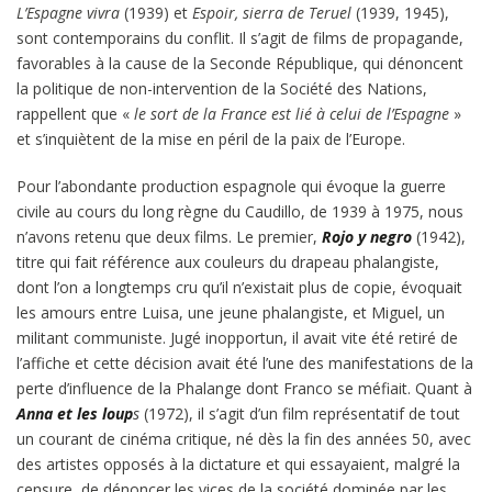
L’Espagne vivra
(1939) et
Espoir, sierra de Teruel
(1939, 1945),
sont contemporains du conflit. Il s’agit de films de propagande,
favorables à la cause de la Seconde République, qui dénoncent
la politique de non-intervention de la Société des Nations,
rappellent que «
le sort de la France est lié à celui de l’Espagne
»
et s’inquiètent de la mise en péril de la paix de l’Europe.
Pour l’abondante production espagnole qui évoque la guerre
civile au cours du long règne du Caudillo, de 1939 à 1975, nous
n’avons retenu que deux films. Le premier,
Rojo y negro
(1942),
titre qui fait référence aux couleurs du drapeau phalangiste,
dont l’on a longtemps cru qu’il n’existait plus de copie, évoquait
les amours entre Luisa, une jeune phalangiste, et Miguel, un
militant communiste. Jugé inopportun, il avait vite été retiré de
l’affiche et cette décision avait été l’une des manifestations de la
perte d’influence de la Phalange dont Franco se méfiait. Quant à
Anna et les loup
s
(1972), il s’agit d’un film représentatif de tout
un courant de cinéma critique, né dès la fin des années 50, avec
des artistes opposés à la dictature et qui essayaient, malgré la
censure, de dénoncer les vices de la société dominée par les