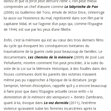
vaincu et que la force peut détruire l’âme
», l’on peut mieux
comprendre un chef d’œuvre comme
Le labyrinthe de Pan
(2006) où Guillermo del Toro, émule de Víctor Erice, s’interroge
lui aussi sur l’existence du mal, représenté dans son film par le
capitaine Vidal, et sur l’agonie d’un pays qui, comme l’Espagne
de 1944, est vue par les yeux d’une fillette.
Enfin, c’est la mémoire qui est au cœur des trois derniers films
du cycle qui évoquent les conséquences lointaines du
traumatisme de la guerre civile pour beaucoup de familles. Le
documentaire,
Les chemins de la mémoire
(2009) de José Luis
Peñafuerte, montre comment l’on peut procéder, à la suite du
vote de la Loi sur la Mémoire Historique, à des fouilles dans des
fosses communes dont les parents des victimes n’avaient
même pas pu s’approcher à l’époque de la dictature. Jorge
Semprún, témoin d’exception, rappelle qu’il y a encore beaucoup
à faire pour que dans l’Espagne actuelle cesse enfin «
la
domination de la mémoire des vainqueurs
». Benito Zambrano,
quant à lui, évoque dans
La voz dormida
(2011), l’extrême
violence qu’avaient subie les femmes incarcérées après la