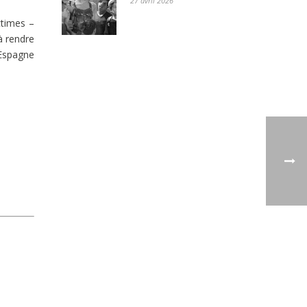
27 avril 2026
ctimes –
à rendre
’Espagne