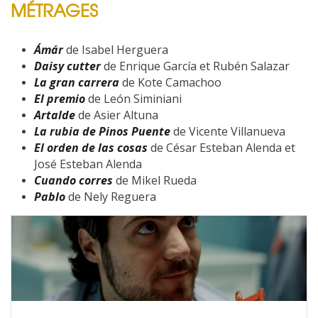
MÉTRAGES
Ámár
de Isabel Herguera
Daisy cutter
de Enrique García et Rubén Salazar
La gran carrera
de Kote Camachoo
El premio
de León Siminiani
Artalde
de Asier Altuna
La rubia de Pinos Puente
de Vicente Villanueva
El orden de las cosas
de César Esteban Alenda et
José Esteban Alenda
Cuando corres
de Mikel Rueda
Pablo
de Nely Reguera