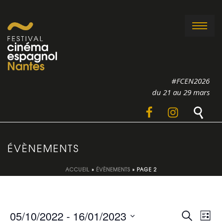
#FCEN2026
du 21 au 29 mars
ÉVÈNEMENTS
ACCUEIL
»
ÉVÈNEMENTS
»
PAGE 2
R
N
05/10/2022
 - 
16/01/2023
Recherche
Liste