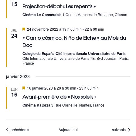
a
u
en
15
Projection-débat « Les repentis »
avant
e
v
Cinéma Le Connétable
1 Cr des Marches de Bretagne, Clisson
s
i
Mis
24 novembre 2022 à 19 h 00 min
-
22 h 00 min
JEU
É
en
24
g
« Canto cósmico. Niño de Elche » au Mois du
avant
v
Doc
a
Colegio de España Cité Internationale Universitaire de Paris
è
Cité Internationale Universitaire de Paris 7E, Bvd Jourdan, Paris,
t
France
n
i
janvier 2023
e
o
m
Mis
16 janvier 2023 à 20 h 30 min
-
23 h 00 min
LUN
en
16
n
Avant-première de « Nos soleils »
avant
e
Cinéma Katorza
3 Rue Corneille, Nantes, France
d
n
e
t
Évènements
Évènements
précédents
Aujourd’hui
v
suivants