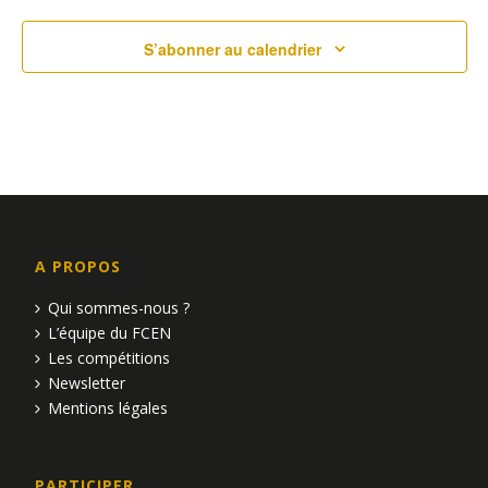
u
S’abonner au calendrier
e
s
É
v
è
A PROPOS
n
Qui sommes-nous ?
e
L’équipe du FCEN
Les compétitions
m
Newsletter
e
Mentions légales
n
PARTICIPER