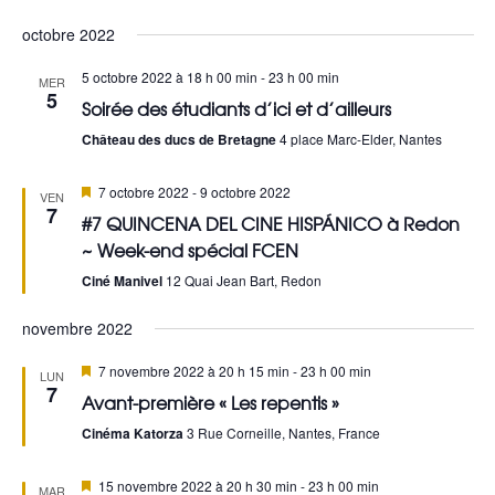
Sélectionnez
a
e
octobre 2022
une
v
c
date.
5 octobre 2022 à 18 h 00 min
-
23 h 00 min
MER
5
i
Soirée des étudiants d’ici et d’ailleurs
h
g
Château des ducs de Bretagne
4 place Marc-Elder, Nantes
e
a
Mis
r
7 octobre 2022
-
9 octobre 2022
VEN
en
7
t
#7 QUINCENA DEL CINE HISPÁNICO à Redon
avant
c
~ Week-end spécial FCEN
i
h
Ciné Manivel
12 Quai Jean Bart, Redon
o
e
novembre 2022
n
e
Mis
7 novembre 2022 à 20 h 15 min
-
23 h 00 min
d
LUN
en
7
Avant-première « Les repentis »
avant
t
e
Cinéma Katorza
3 Rue Corneille, Nantes, France
n
v
Mis
15 novembre 2022 à 20 h 30 min
-
23 h 00 min
MAR