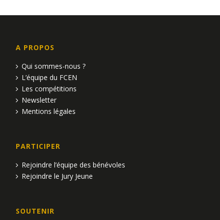
u
e
A PROPOS
s
Qui sommes-nous ?
É
L’équipe du FCEN
v
Les compétitions
Newsletter
è
Mentions légales
n
e
PARTICIPER
m
Rejoindre l’équipe des bénévoles
Rejoindre le Jury Jeune
e
n
SOUTENIR