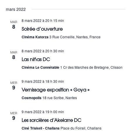
Sélectionnez
a
e
mars 2022
une
v
c
date.
8 mars 2022 à 20 h 15 min
MAR
8
i
Soirée d’ouverture
h
g
Cinéma Katorza
3 Rue Corneille, Nantes, France
e
a
r
8 mars 2022 à 20 h 30 min
MAR
8
t
Las niñas DC
c
Cinéma Le Connétable
1 Cr des Marches de Bretagne, Clisson
i
h
o
9 mars 2022 à 18 h 30 min
MER
e
9
Vernissage exposition « Goya »
n
e
Cosmopolis
18 rue Scribe, Nantes
d
t
e
9 mars 2022 à 19 h 00 min
MER
9
Les sorcières d’Akelarre DC
n
v
Ciné Triskell - Challans
Place du Foirail, Challans