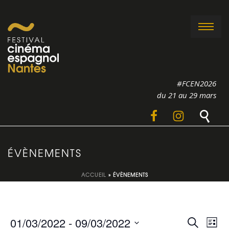
#FCEN2026
du 21 au 29 mars
ÉVÈNEMENTS
ACCUEIL
»
ÉVÈNEMENTS
R
N
01/03/2022
 - 
09/03/2022
Recherche
Liste