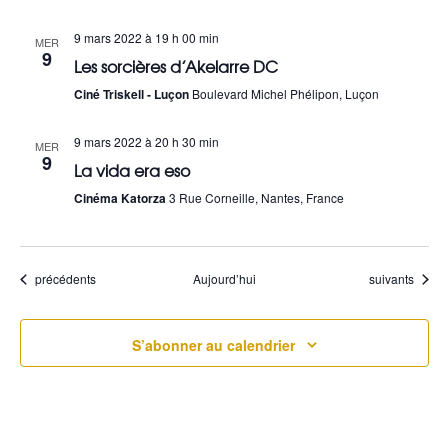
a
u
e
v
9 mars 2022 à 19 h 00 min
MER
9
Les sorcières d’Akelarre DC
s
i
Ciné Triskell - Luçon
Boulevard Michel Phélipon, Luçon
É
g
9 mars 2022 à 20 h 30 min
v
MER
a
9
La vida era eso
è
t
Cinéma Katorza
3 Rue Corneille, Nantes, France
n
i
e
o
Évènements
Évènements
précédents
Aujourd’hui
suivants
m
n
e
S’abonner au calendrier
d
n
e
t
v