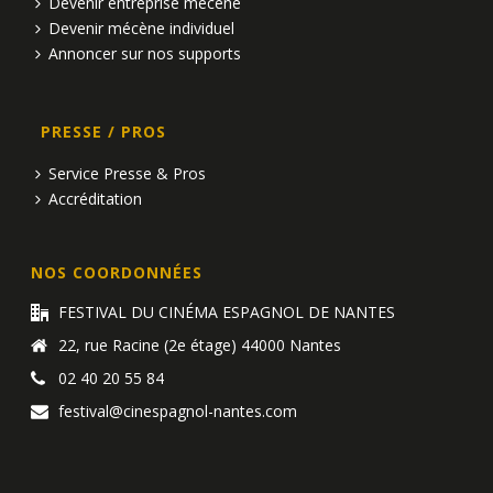
Devenir entreprise mécène
n
Devenir mécène individuel
Annoncer sur nos supports
e
m
PRESSE / PROS
e
Service Presse & Pros
n
Accréditation
t
NOS COORDONNÉES
s
FESTIVAL DU CINÉMA ESPAGNOL DE NANTES
22, rue Racine (2e étage) 44000 Nantes
02 40 20 55 84
festival@cinespagnol-nantes.com