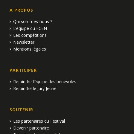
i
m
e
o
A PROPOS
e
m
Qui sommes-nous ?
n
n
e
L’équipe du FCEN
d
Les compétitions
t
n
Newsletter
e
t
s
Mentions légales
v
u
PARTICIPER
e
Rejoindre l’équipe des bénévoles
Rejoindre le Jury Jeune
s
É
SOUTENIR
v
Les partenaires du Festival
è
Devenir partenaire