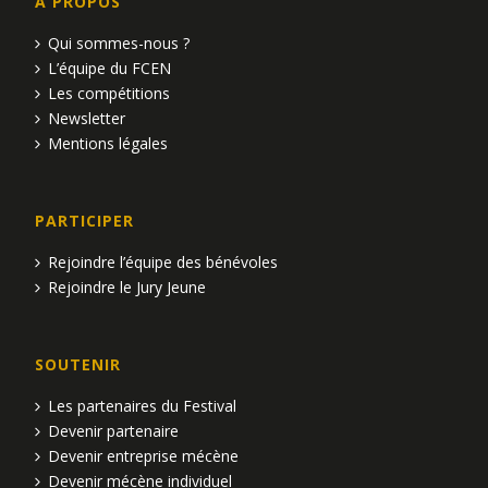
n
n
A PROPOS
e
d
t
n
Qui sommes-nous ?
L’équipe du FCEN
e
t
s
Les compétitions
v
Newsletter
Mentions légales
u
e
PARTICIPER
s
Rejoindre l’équipe des bénévoles
É
Rejoindre le Jury Jeune
v
SOUTENIR
è
Les partenaires du Festival
n
Devenir partenaire
Devenir entreprise mécène
e
Devenir mécène individuel