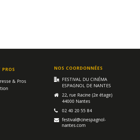
n
n
t
t
,
,
NOS COORDONNÉES
/ PROS
FESTIVAL DU CINÉMA
Presse & Pros
ESPAGNOL DE NANTES
tion
22, rue Racine (2e étage)
44000 Nantes
02 40 20 55 84
festival@cinespagnol-
nantes.com