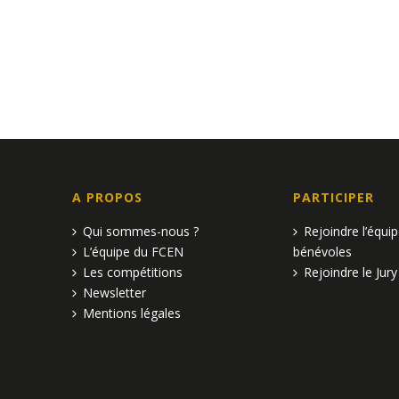
n
n
n
t
t
t
e
,
,
,
m
e
n
t
A PROPOS
PARTICIPER
s
Qui sommes-nous ?
Rejoindre l’équi
L’équipe du FCEN
bénévoles
Les compétitions
Rejoindre le Jury
Newsletter
Mentions légales