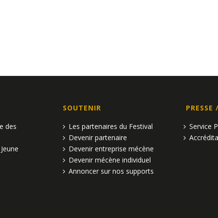
n
n
n
t
t
,
,
SOUTENIR
PRESSE 
pe des
Les partenaires du Festival
Service 
Devenir partenaire
Accrédita
 Jeune
Devenir entreprise mécène
Devenir mécène individuel
Annoncer sur nos supports