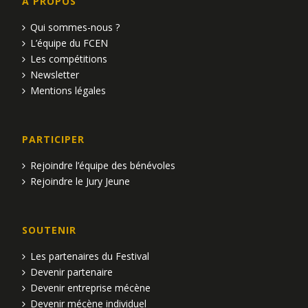
n
n
A PROPOS
e
d
t
n
Qui sommes-nous ?
L’équipe du FCEN
e
t
s
Les compétitions
v
Newsletter
Mentions légales
u
e
PARTICIPER
s
Rejoindre l’équipe des bénévoles
É
Rejoindre le Jury Jeune
v
SOUTENIR
è
Les partenaires du Festival
n
Devenir partenaire
Devenir entreprise mécène
e
Devenir mécène individuel