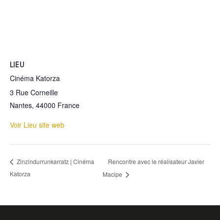
LIEU
Cinéma Katorza
3 Rue Corneille
Nantes
,
44000
France
Voir Lieu site web
Rencontre avec le réalisateur Javier
Zinzindurrunkarratz | Cinéma
Katorza
Macipe