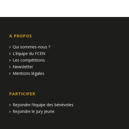
e
n
e
d
t
e
n
v
A PROPOS
a
u
Qui sommes-nous ?
L’équipe du FCEN
e
v
Les compétitions
s
i
Newsletter
Mentions légales
É
g
v
a
PARTICIPER
è
t
Rejoindre l’équipe des bénévoles
n
i
Rejoindre le Jury Jeune
e
o