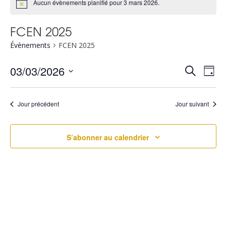
Aucun évènements planifié pour 3 mars 2026.
FCEN 2025
Évènements
FCEN 2025
R
N
03/03/2026
Recherche
Jour
Sélectionnez
a
e
une
v
Jour précédent
Jour suivant
c
date.
i
h
S’abonner au calendrier
g
e
a
r
t
c
i
h
o