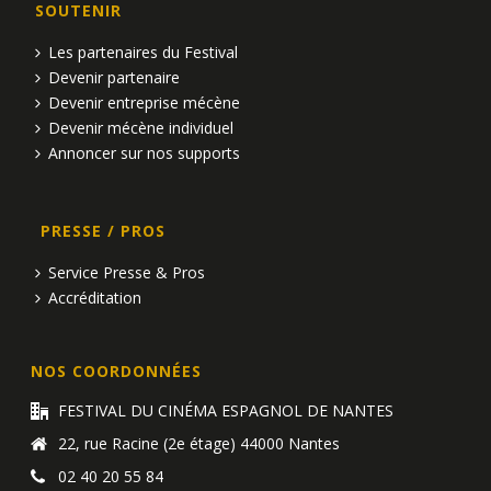
m
SOUTENIR
n
e
Les partenaires du Festival
d
n
Devenir partenaire
Devenir entreprise mécène
e
t
Devenir mécène individuel
v
Annoncer sur nos supports
u
PRESSE / PROS
e
Service Presse & Pros
s
Accréditation
É
v
NOS COORDONNÉES
è
FESTIVAL DU CINÉMA ESPAGNOL DE NANTES
22, rue Racine (2e étage) 44000 Nantes
n
02 40 20 55 84