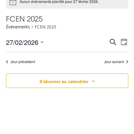
Aucun évènements planifié pour 27 février 2026.
FCEN 2025
Évènements
FCEN 2025
R
N
27/02/2026
Recherche
Jour
Sélectionnez
a
e
une
v
Jour précédent
Jour suivant
c
date.
i
h
S’abonner au calendrier
g
e
a
r
t
c
i
h
o