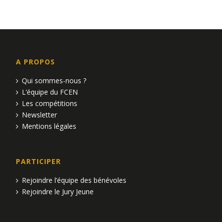
e
n
e
d
t
e
n
v
A PROPOS
a
u
Qui sommes-nous ?
L’équipe du FCEN
e
v
Les compétitions
s
i
Newsletter
Mentions légales
É
g
v
a
PARTICIPER
è
t
Rejoindre l’équipe des bénévoles
n
i
Rejoindre le Jury Jeune
e
o