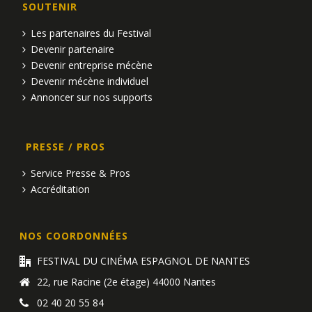
m
SOUTENIR
n
e
Les partenaires du Festival
d
n
Devenir partenaire
Devenir entreprise mécène
e
t
Devenir mécène individuel
v
Annoncer sur nos supports
u
PRESSE / PROS
e
Service Presse & Pros
s
Accréditation
É
v
NOS COORDONNÉES
è
FESTIVAL DU CINÉMA ESPAGNOL DE NANTES
22, rue Racine (2e étage) 44000 Nantes
n
02 40 20 55 84