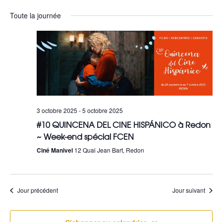
Sélectionnez
a
e
Toute la journée
une
v
c
date.
i
h
g
e
a
r
t
c
3 octobre 2025
-
5 octobre 2025
i
#10 QUINCENA DEL CINE HISPÁNICO à Redon
h
o
~ Week-end spécial FCEN
e
Ciné Manivel
12 Quai Jean Bart, Redon
n
e
d
t
e
Jour précédent
Jour suivant
n
v