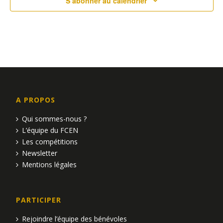
a
u
S’abonner au calendrier
e
v
s
i
É
g
v
a
è
t
A PROPOS
n
i
Qui sommes-nous ?
e
L’équipe du FCEN
o
Les compétitions
m
Newsletter
n
e
Mentions légales
d
n
e
t
PARTICIPER
v
Rejoindre l’équipe des bénévoles