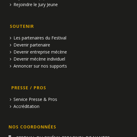
Rejoindre le Jury Jeune
u
e
SOUTENIR
s
Les partenaires du Festival
É
Devenir partenaire
Devenir entreprise mécène
v
Devenir mécène individuel
è
Annoncer sur nos supports
n
PRESSE / PROS
e
Service Presse & Pros
m
Accréditation
e
n
NOS COORDONNÉES