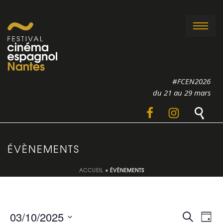
#FCEN2026
du 21 au 29 mars
ÉVÈNEMENTS
ACCUEIL
»
ÉVÈNEMENTS
R
N
03/10/2025
Recherche
Jour