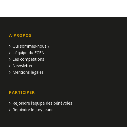
a
u
e
v
s
i
É
g
A PROPOS
v
a
Qui sommes-nous ?
è
L’équipe du FCEN
t
Les compétitions
n
Newsletter
i
e
Mentions légales
o
m
n
e
PARTICIPER
d
n
Rejoindre l’équipe des bénévoles
Rejoindre le Jury Jeune
e
t
v