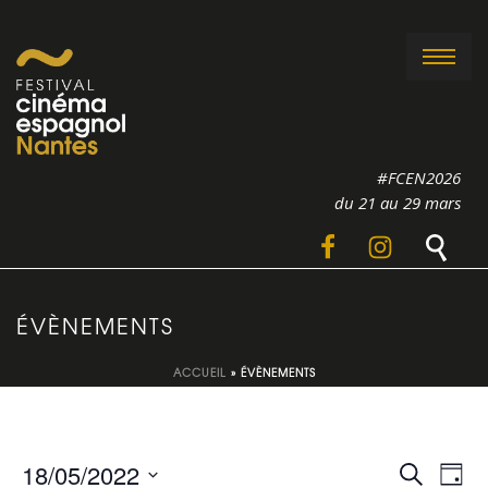
#FCEN2026
du 21 au 29 mars
ÉVÈNEMENTS
ACCUEIL
»
ÉVÈNEMENTS
R
N
18/05/2022
Recherche
Jour