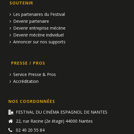
SOUTENIR
u
Les partenaires du Festival
e
Devenir partenaire
Devenir entreprise mécène
s
Devenir mécène individuel
É
Annoncer sur nos supports
v
PRESSE / PROS
è
Service Presse & Pros
n
Accréditation
e
m
NOS COORDONNÉES
e
FESTIVAL DU CINÉMA ESPAGNOL DE NANTES
22, rue Racine (2e étage) 44000 Nantes
n
02 40 20 55 84