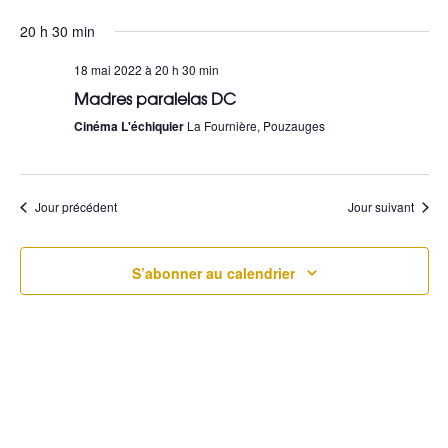
Sélectionnez
a
e
20 h 30 min
une
v
c
date.
18 mai 2022 à 20 h 30 min
i
Madres paralelas DC
h
g
Cinéma L'échiquier
La Fournière, Pouzauges
e
a
r
t
Jour précédent
Jour suivant
c
i
h
o
S’abonner au calendrier
e
n
e
d
t
e
n
v