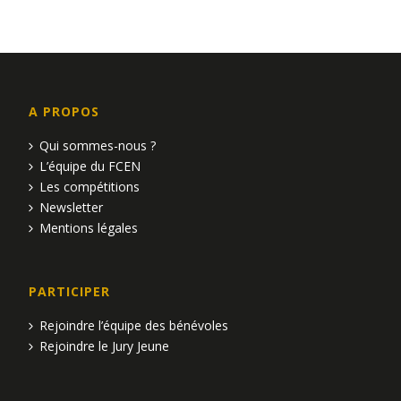
a
u
e
v
s
i
É
g
A PROPOS
v
a
Qui sommes-nous ?
è
L’équipe du FCEN
t
Les compétitions
n
Newsletter
i
e
Mentions légales
o
m
n
e
PARTICIPER
d
n
Rejoindre l’équipe des bénévoles
Rejoindre le Jury Jeune
e
t
v