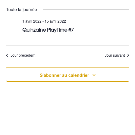
Sélectionnez
a
e
Toute la journée
une
v
c
date.
1 avril 2022
-
15 avril 2022
i
Quinzaine PlayTime #7
h
g
e
a
r
Jour précédent
Jour suivant
t
c
i
S’abonner au calendrier
h
o
e
n
e
d
t
e
n
v