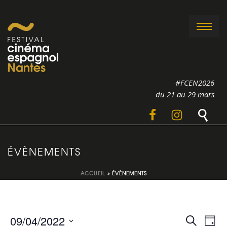
#FCEN2026
du 21 au 29 mars
ÉVÈNEMENTS
ACCUEIL
»
ÉVÈNEMENTS
R
N
09/04/2022
Recherche
Jour