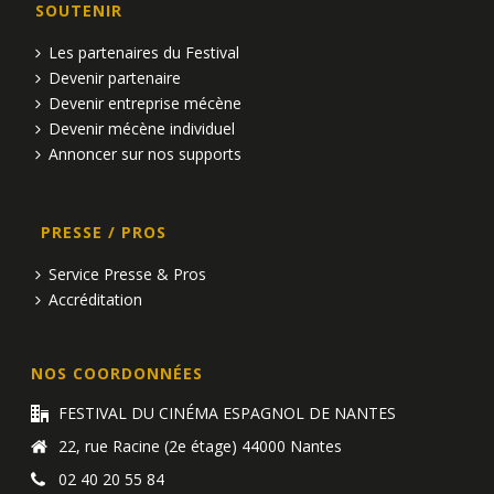
SOUTENIR
u
Les partenaires du Festival
e
Devenir partenaire
Devenir entreprise mécène
s
Devenir mécène individuel
É
Annoncer sur nos supports
v
PRESSE / PROS
è
Service Presse & Pros
n
Accréditation
e
m
NOS COORDONNÉES
e
FESTIVAL DU CINÉMA ESPAGNOL DE NANTES
22, rue Racine (2e étage) 44000 Nantes
n
02 40 20 55 84