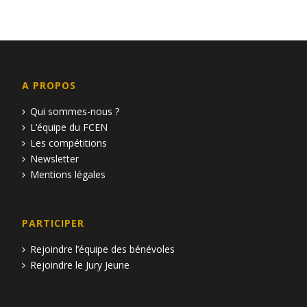
a
u
e
v
s
i
É
g
A PROPOS
v
a
Qui sommes-nous ?
è
L’équipe du FCEN
t
Les compétitions
n
Newsletter
i
e
Mentions légales
o
m
n
e
PARTICIPER
d
n
Rejoindre l’équipe des bénévoles
Rejoindre le Jury Jeune
e
t
v