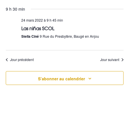
Sélectionnez
a
e
9 h 30 min
une
v
c
date.
24 mars 2022 à 9 h 45 min
i
Las niñas SCOL
h
g
Stella Ciné
9 Rue du Presbytère, Baugé en Anjou
e
a
r
t
Jour précédent
Jour suivant
c
i
h
o
S’abonner au calendrier
e
n
e
d
t
e
n
v