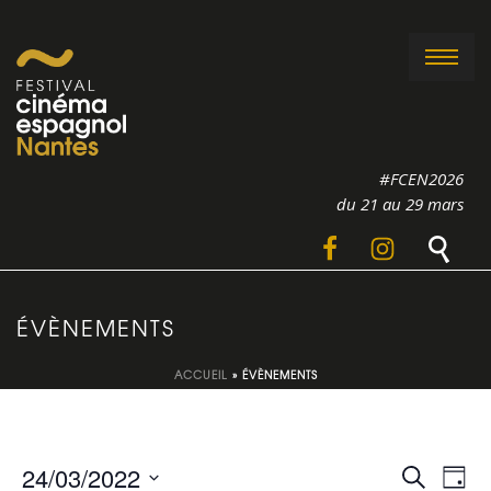
#FCEN2026
du 21 au 29 mars
ÉVÈNEMENTS
ACCUEIL
»
ÉVÈNEMENTS
R
N
24/03/2022
Recherche
Jour