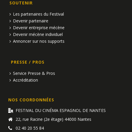
SOUTENIR
u
Les partenaires du Festival
e
Devenir partenaire
Devenir entreprise mécène
s
Devenir mécène individuel
É
Annoncer sur nos supports
v
PRESSE / PROS
è
Service Presse & Pros
n
Accréditation
e
m
NOS COORDONNÉES
e
FESTIVAL DU CINÉMA ESPAGNOL DE NANTES
22, rue Racine (2e étage) 44000 Nantes
n
02 40 20 55 84