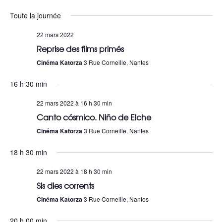
Sélectionnez
a
e
Toute la journée
une
v
c
date.
22 mars 2022
i
Reprise des films primés
h
g
Cinéma Katorza
3 Rue Corneille, Nantes
e
a
16 h 30 min
r
t
22 mars 2022 à 16 h 30 min
c
i
Canto cósmico. Niño de Elche
h
Cinéma Katorza
3 Rue Corneille, Nantes
o
e
n
18 h 30 min
e
d
22 mars 2022 à 18 h 30 min
t
Sis dies corrents
e
Cinéma Katorza
3 Rue Corneille, Nantes
n
v
20 h 00 min