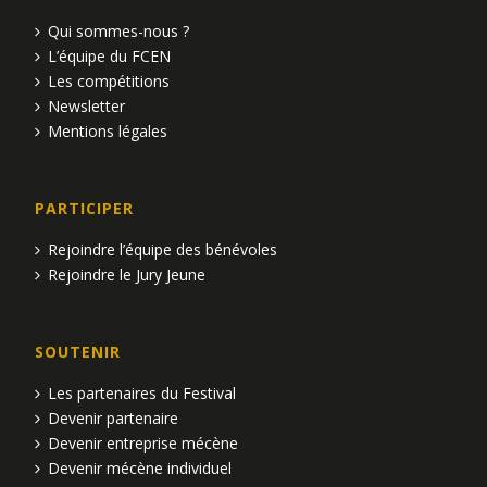
u
Qui sommes-nous ?
L’équipe du FCEN
e
Les compétitions
s
Newsletter
Mentions légales
É
v
PARTICIPER
è
Rejoindre l’équipe des bénévoles
Rejoindre le Jury Jeune
n
e
SOUTENIR
m
Les partenaires du Festival
e
Devenir partenaire
Devenir entreprise mécène
n
Devenir mécène individuel