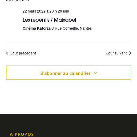
a
u
e
22 mars 2022 à 20 h 20 min
v
Les repentis / Maixabel
s
i
Cinéma Katorza
3 Rue Corneille, Nantes
É
g
v
a
Jour précédent
Jour suivant
è
t
n
i
S’abonner au calendrier
e
o
m
n
e
d
n
e
t
v
A PROPOS