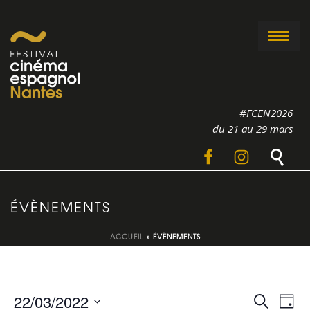
#FCEN2026
du 21 au 29 mars
ÉVÈNEMENTS
ACCUEIL
»
ÉVÈNEMENTS
R
N
22/03/2022
Recherche
Jour