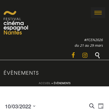
#FCEN2026
du 21 au 29 mars
ÉVÈNEMENTS
ACCUEIL
»
ÉVÈNEMENTS
R
N
10/03/2022
Recherche
Jour