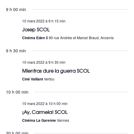
Sélectionnez
a
e
9 h 00 min
une
v
c
date.
10 mars 2022 à 9 h 15 min
i
Josep SCOL
h
g
Cinéma Eden 3
90 rue Andrée et Marcel Braud, Ancenis
e
a
9 h 30 min
r
t
10 mars 2022 à 9 h 30 min
c
i
Mientras dure la guerra SCOL
h
Ciné Vaillant
Vertou
o
e
n
10 h 00 min
e
d
10 mars 2022 à 10 h 00 min
t
¡Ay, Carmela! SCOL
e
Cinéma La Garenne
Vannes
n
v
20 h 00 min