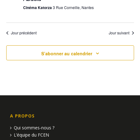
u
Cinéma Katorza
3 Rue Corneille, Nantes
e
s
Jour précédent
Jour suivant
É
S’abonner au calendrier
v
è
n
e
m
e
A PROPOS
Qui sommes-nous ?
n
L’équipe du FCEN