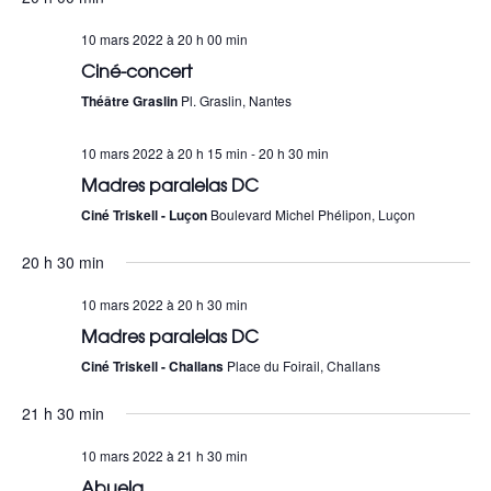
a
u
e
10 mars 2022 à 20 h 00 min
v
Ciné-concert
s
i
Théâtre Graslin
Pl. Graslin, Nantes
É
g
10 mars 2022 à 20 h 15 min
-
20 h 30 min
v
a
Madres paralelas DC
è
t
Ciné Triskell - Luçon
Boulevard Michel Phélipon, Luçon
n
i
20 h 30 min
e
o
10 mars 2022 à 20 h 30 min
m
Madres paralelas DC
n
e
Ciné Triskell - Challans
Place du Foirail, Challans
d
n
21 h 30 min
e
t
10 mars 2022 à 21 h 30 min
v
Abuela