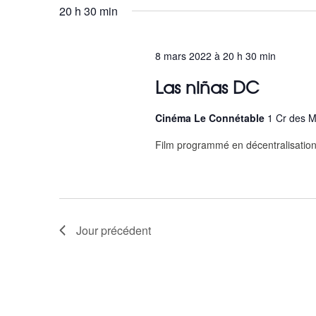
20 h 30 min
n
a
8 mars 2022 à 20 h 30 min
v
Las niñas DC
i
Cinéma Le Connétable
1 Cr des M
g
Film programmé en décentralisation,
a
t
i
Jour précédent
o
n
d