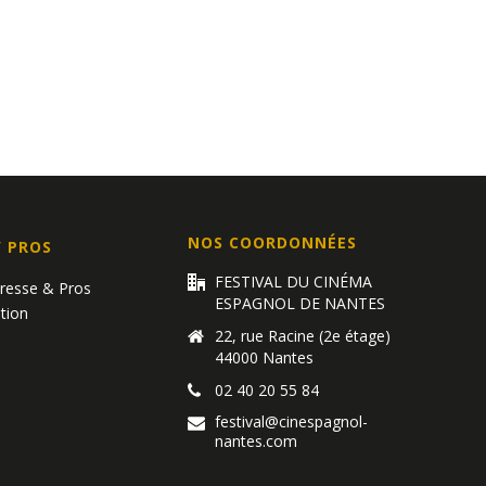
t
NOS COORDONNÉES
/ PROS
FESTIVAL DU CINÉMA
Presse & Pros
ESPAGNOL DE NANTES
tion
22, rue Racine (2e étage)
44000 Nantes
02 40 20 55 84
festival@cinespagnol-
nantes.com