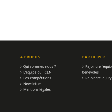
e
v
u
e
s
É
A PROPOS
PARTICIPER
v
Qui sommes-nous ?
Rejoindre l’équi
è
L’équipe du FCEN
bénévoles
n
Les compétitions
Rejoindre le Jury
Newsletter
e
Mentions légales
m
e