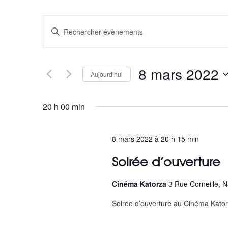
R
Saisir
e
mot-
clé.
c
Rechercher
8 mars 2022
Évènements
Aujourd’hui
h
par
Sélectionnez
mot-
e
une
20 h 00 min
clé.
date.
r
c
8 mars 2022 à 20 h 15 min
Soirée d’ouverture
h
e
Cinéma Katorza
3 Rue Corneille, 
e
Soirée d’ouverture au Cinéma Kato
t