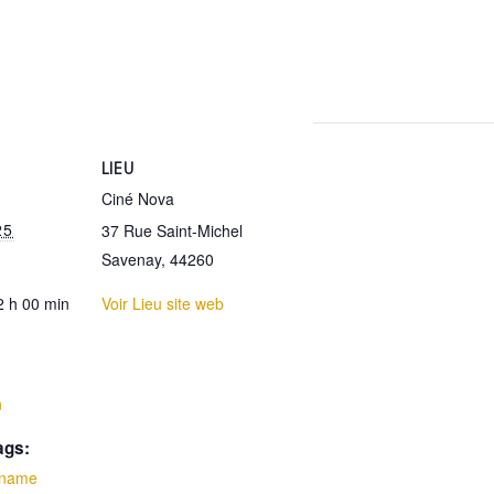
LIEU
Ciné Nova
25
37 Rue Saint-Michel
Savenay
,
44260
2 h 00 min
Voir Lieu site web
:
n
ags:
 name