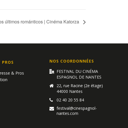
os últimos románticos | Cinéma Katorza
NOS COORDONNÉES
/ PROS
FESTIVAL DU CINÉMA
Presse & Pros
ESPAGNOL DE NANTES
tion
22, rue Racine (2e étage)
44000 Nantes
02 40 20 55 84
festival@cinespagnol-
nantes.com