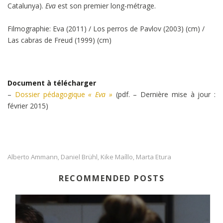
Catalunya).
Eva
est son premier long-métrage.
Filmographie: Eva (2011) / Los perros de Pavlov (2003) (cm) /
Las cabras de Freud (1999) (cm)
Document à télécharger
–
Dossier pédagogique
« Eva »
(pdf. – Dernière mise à jour :
février 2015)
Alberto Ammann
Daniel Brühl
Kike Maíllo
Marta Etura
,
,
,
RECOMMENDED POSTS