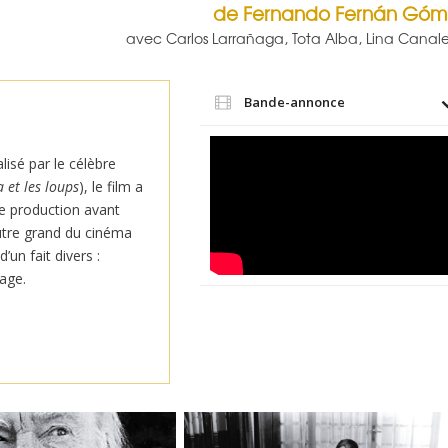
de Fernando Fernán Góm
avec Carlos Larrañaga, Tota Alba, Lina Canale
Bande-annonce
isé par le célèbre
 et les loups
), le film a
de production avant
autre grand du cinéma
’un fait divers :
yage.