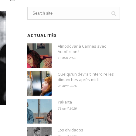
ACTUALITÉS
Almodóvar à Cannes avec
Autofiction !
13 mai 2026
Quelqu’un devrait interdire les
dimanches après-midi
28 avril 2026
Yakarta
28 avril 2026
Los olvidados