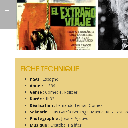
FICHE TECHNIQUE
Pays
: Espagne
Année
: 1964
Genre
: Comédie, Policier
Durée
: 1h32
Réalisation
: Fernando Fernán Gómez
Scénario
: Luis García Berlanga, Manuel Ruiz Castill
Photographie
: José F. Aguayo
Musique
: Cristóbal Halffter