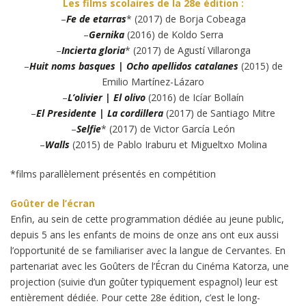
Les films scolaires de la 28e édition :
–
Fe de etarras
* (2017) de Borja Cobeaga
–
Gernika
(2016) de Koldo Serra
–
Incierta gloria
* (2017) de Agustí Villaronga
–
Huit noms basques | Ocho apellidos catalanes
(2015) de
Emilio Martínez-Lázaro
–
L’olivier | El olivo
(2016) de Icíar Bollaín
–
El Presidente | La cordillera
(2017) de Santiago Mitre
–
Selfie
* (2017) de Victor García León
–
Walls
(2015) de Pablo Iraburu et Migueltxo Molina
*films parallèlement présentés en compétition
Goûter de l’écran
Enfin, au sein de cette programmation dédiée au jeune public,
depuis 5 ans les enfants de moins de onze ans ont eux aussi
l’opportunité de se familiariser avec la langue de Cervantes. En
partenariat avec les Goûters de l’Écran du Cinéma Katorza, une
projection (suivie d’un goûter typiquement espagnol) leur est
entièrement dédiée. Pour cette 28e édition, c’est le long-