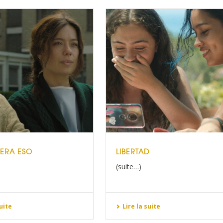
 ERA ESO
LIBERTAD
(suite…)
suite
Lire la suite