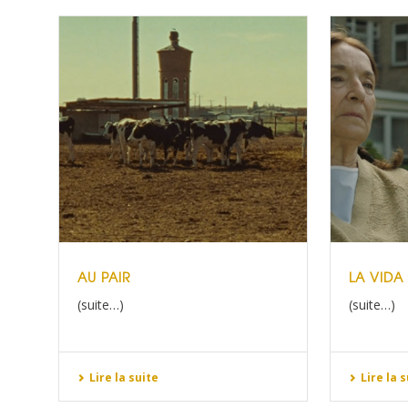
AU PAIR
LA VIDA
(suite…)
(suite…)
Lire la suite
Lire la 