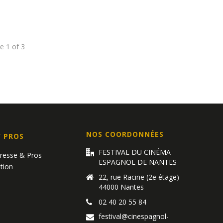
ge
1
of
3
NOS COORDONNÉES
/ PROS
FESTIVAL DU CINÉMA
Presse & Pros
ESPAGNOL DE NANTES
tion
22, rue Racine (2e étage)
44000 Nantes
02 40 20 55 84
festival@cinespagnol-