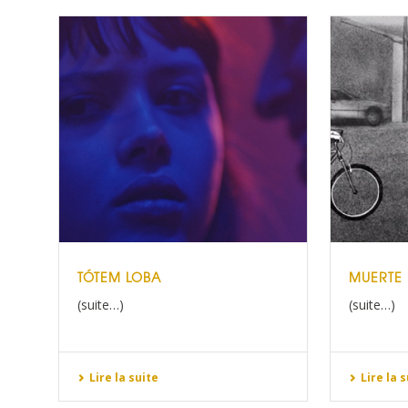
TÓTEM LOBA
MUERTE
(suite…)
(suite…)
Lire la suite
Lire la 