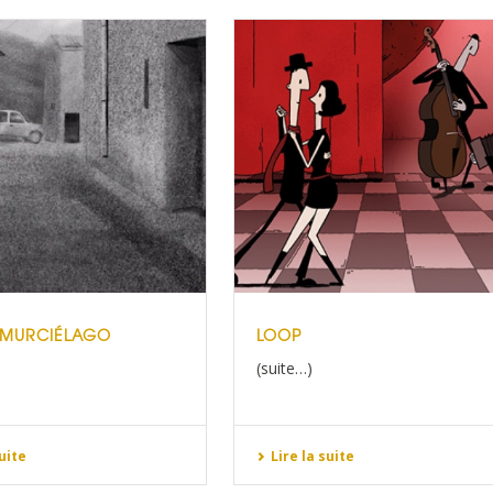
 MURCIÉLAGO
LOOP
(suite…)
suite
Lire la suite