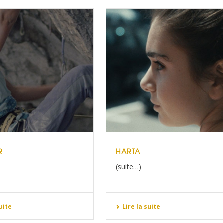
R
HARTA
(suite…)
suite
Lire la suite