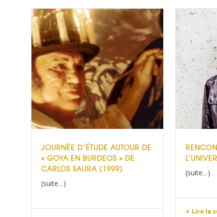
JOURNÉE D’ÉTUDE AUTOUR DE
RENCONT
« GOYA EN BURDEOS » DE
L’UNIVE
CARLOS SAURA (1999)
(suite…)
(suite…)
Lire la 