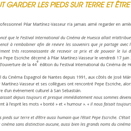
UT GARDER LES PIEDS SUR TERRE ET ÊTRE
ofessionnel Pilar Martínez-Vasseur n’a jamais aimé regarder en arriè
ncé que le Festival International du Cinéma de Huesca allait m’attribue
ncé à rembobiner afin de revivre les souvenirs que je partage avec l
aiment très reconnaissante de recevoir ce prix et de pouvoir le lui d
rix Pepe Escriche décerné à Pilar Martínez-Vasseur le vendredi 17 juin
e
d’ouverture de la 44
édition du Festival International du Cinéma de H
val du Cinéma Espagnol de Nantes depuis 1991, aux côtés de José Már
 Martínez-Vasseur et ses collègues ont rencontré Pepe Escriche, alor
dre d’un événement culturel à San Sebastián.
onnaissait depuis toujours et presque immédiatement nous sommes deven
ent à l’esprit les mots « bonté » et « humour ». «
Il nous faisait toujour
s pieds sur terre et d’être aussi humain que l’était Pepe Escriche. C’était
cinéma sans distinction aucune, aussi bien les grands noms du cinéma