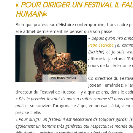
«
POUR DIRIGER UN FESTIVAL IL FA
HUMAIN
«
Bien que professeur d’Histoire contemporaine, hors cadre pr
elle admet dernièrement ne penser qu’à son passé.
«
Depuis qu’on m’a anno
Pepe Escriche
j’ai comme
Escriche) et je suis vr
affirme la jacetana. [P
cours de la cérémonie 
Co-directrice du Festi
Joxean Fernández, Pilar
directeur du Festival de Huesca, il y a quinze ans, dans le ca
«
Dès le premier instant ils nous a traités comme s’il nous c
amis
« , se souvient l’aragonaise à qui, en pensant à lui, vienn
précise-t-elle.
«
Pour diriger un festival il est nécessaire de toujours garder le
également un homme très généreux qui respectait le monde du 
débutants
« , précise la représentante du festival français.