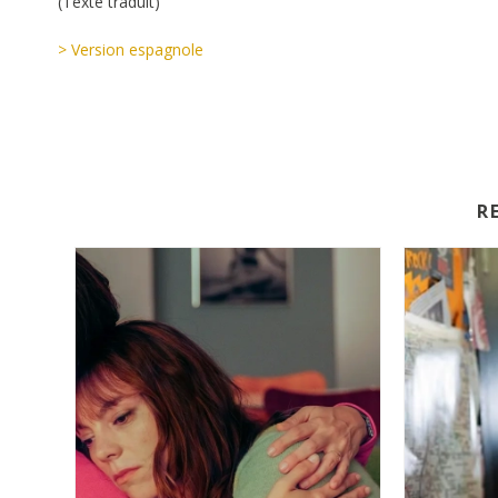
(Texte traduit)
> Version espagnole
R