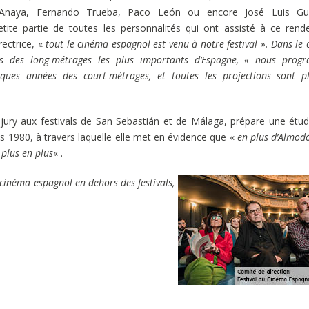
 Anaya, Fernando Trueba, Paco León ou encore José Luis Gu
tite partie de toutes les personnalités qui ont assisté à ce rend
rectrice, «
tout le cinéma espagnol est venu à notre festival ». Dans le
us des long-métrages les plus importants d’Espagne, « nous prog
ques années des court-métrages, et toutes les projections sont p
jury aux festivals de San Sebastián et de Málaga, prépare une étud
 1980, à travers laquelle elle met en évidence que «
en plus d’Almodó
 plus en plus
« .
e cinéma espagnol en dehors des festivals,