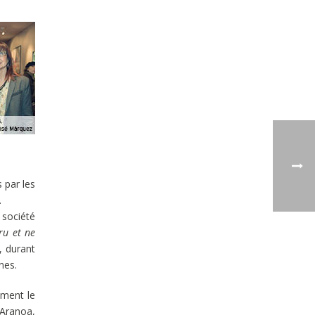
 par les
.
 société
ru et ne
, durant
nes.
ement le
Aranoa,