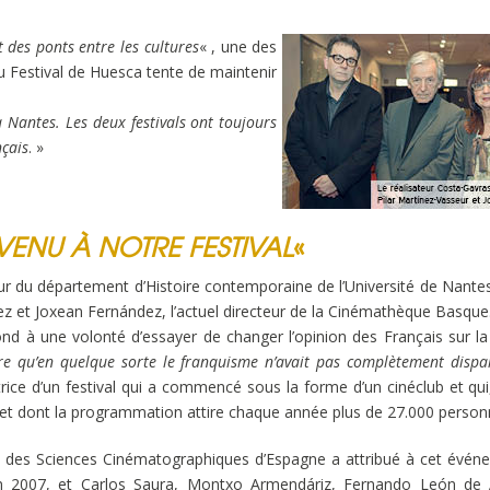
t des ponts entre les cultures
« , une des
u Festival de Huesca tente de maintenir
 Nantes. Les deux festivals ont toujours
nçais
. »
VENU À NOTRE FESTIVAL
«
r du département d’Histoire contemporaine de l’Université de Nantes
ez et Joxean Fernández, l’actuel directeur de la Cinémathèque Basque
d à une volonté d’essayer de changer l’opinion des Français sur la
re qu’en quelque sorte le franquisme n’avait pas complètement dispa
ctrice d’un festival qui a commencé sous la forme d’un cinéclub et qui
s, et dont la programmation attire chaque année plus de 27.000 person
t des Sciences Cinématographiques d’Espagne a attribué à cet évén
en 2007, et Carlos Saura, Montxo Armendáriz, Fernando León de 