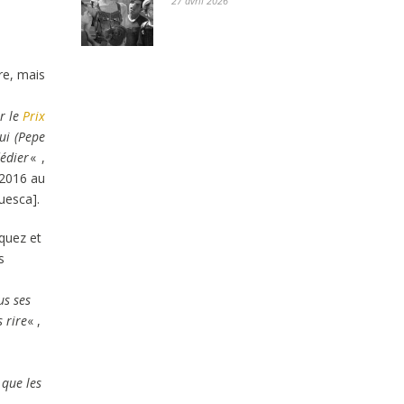
27 avril 2026
re, mais
r le
Prix
ui (Pepe
édier
« ,
 2016 au
uesca].
quez et
s
us ses
s rire
« ,
 que les