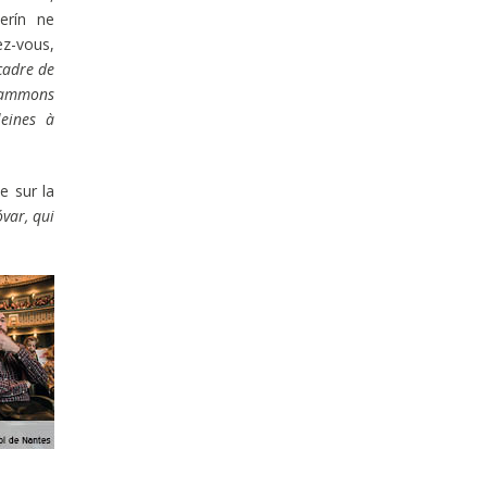
erín ne
ez-vous,
 cadre de
rammons
leines à
e sur la
var, qui