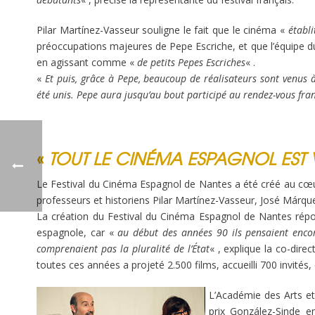
Pilar Martínez-Vasseur souligne le fait que le cinéma «
établi
préoccupations majeures de Pepe Escriche, et que l’équipe d
en agissant comme «
de petits Pepes Escriches
« .
«
Et puis, grâce à Pepe, beaucoup de réalisateurs sont venus à
été unis. Pepe aura jusqu’au bout participé au rendez-vous fra
«
TOUT LE CINÉMA ESPAGNOL EST 
Le Festival du Cinéma Espagnol de Nantes a été créé au cœu
professeurs et historiens Pilar Martínez-Vasseur, José Márqu
La création du Festival du Cinéma Espagnol de Nantes répon
espagnole, car «
au début des années 90 ils pensaient enco
comprenaient pas la pluralité de l’État
« , explique la co-dire
toutes ces années a projeté 2.500 films, accueilli 700 invité
L’Académie des Arts e
prix González-Sinde 