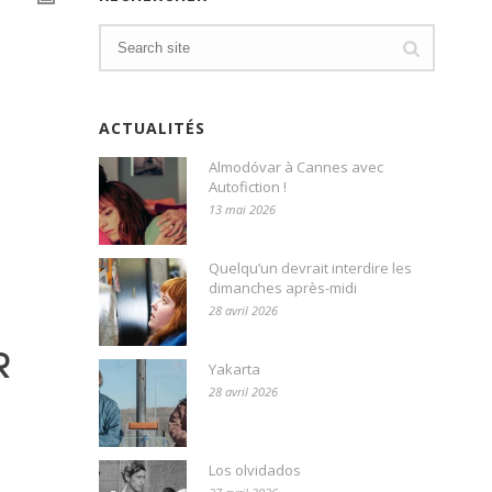
ACTUALITÉS
Almodóvar à Cannes avec
Autofiction !
13 mai 2026
Quelqu’un devrait interdire les
dimanches après-midi
28 avril 2026
R
Yakarta
28 avril 2026
Los olvidados