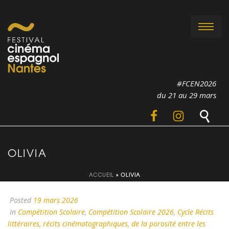
#FCEN2026
du 21 au 29 mars
OLIVIA
ACCUEIL
»
OLIVIA
Posted
19 mars 2026
In
Compétition Scolaire
,
Compétition Scolaire 2026
,
Cycle Récits
littéraires, récits cinématographiques, de la porosité entre les