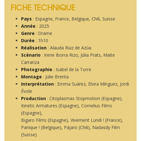
FICHE TECHNIQUE
Pays
: Espagne, France, Belgique, Chili, Suisse
Année
: 2025
Genre
: Drame
Durée
: 1h10
Réalisation
: Alauda Ruiz de Azúa
Scénario
: Irene Iborra Rizo, Júlia Prats, Maite
Carranza
Photographie
: Isabel de la Torre
Montage
: Julie Brenta
Interprétation
: Emma Suárez, Elvira Mínguez, Jordi
Évole
Production
: Citoplasmas Stopmotion (Espagne),
Kinetic Armatures (Espagne), Cornelius Films
(Espagne),
Bigaro Films (Espagne), Vivement Lundi ! (France),
Panique ! (Belgique), Pájaro (Chili), Nadasdy Film
(Suisse)