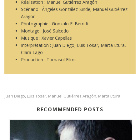
Réalisation : Manuel Gutiérrez Aragón
Scénario : Ángeles González-Sinde, Manuel Gutiérrez
Aragón
Photographie : Gonzalo F. Berridi
Montage : José Salcedo
Musique : Xavier Capellas
Interprétation : Juan Diego, Luis Tosar, Marta Etura,
Clara Lago
Production : Tornasol Films
Juan Diego
Luis Tosar
Manuel Gutiérrez Aragón
Marta Etura
,
,
,
RECOMMENDED POSTS