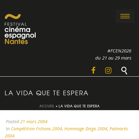
#FCEN2026
du 21 au 29 mars
LA VIDA QUE TE ESPERA
ACCUEIL
»
LA VIDA QUE TE ESPERA
Posted
21 mars 2004
In
Compétition Fictions 2004
,
Hommage Diego 2004
,
Palmarès
2004