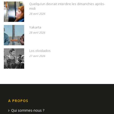
Quelqu’un devrait interdire les dimanches après-
midi
28 avril 2026
Yakarta
28 avril 2026
Los olvidados
27 avril 2026
A PROPOS
Qui sommes-nous ?