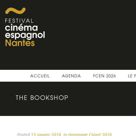
ACCUEIL
AGENDA
FCEN 2026
LE 
THE BOOKSHOP
Posted
13 janvier 2018
In
Hommage Coixet 2018