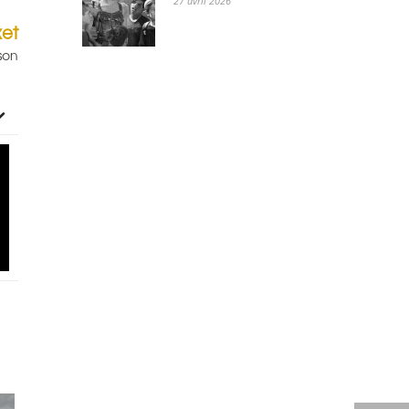
27 avril 2026
xet
kson